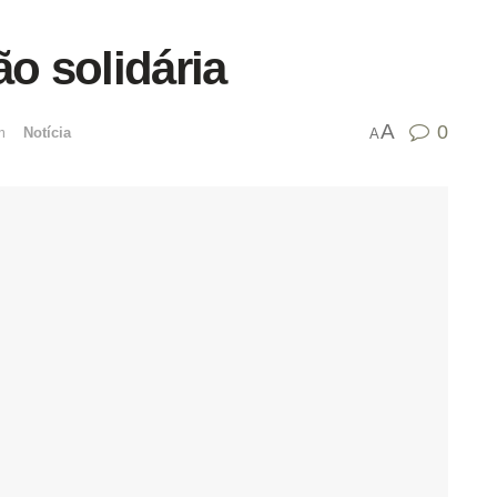
ão solidária
A
0
mﾠ
Notícia
A