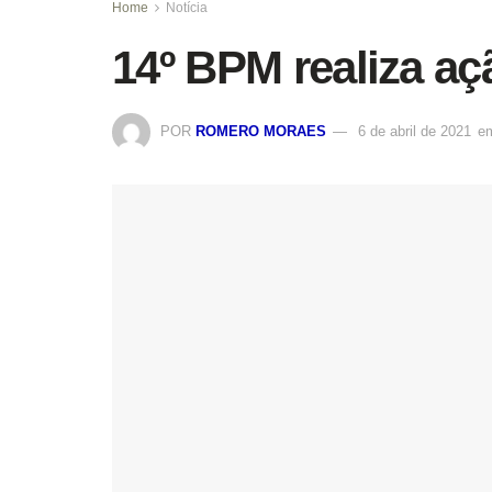
Home
Notícia
14º BPM realiza aç
POR
ROMERO MORAES
6 de abril de 2021
e