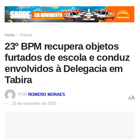
Home
Policial
23º BPM recupera objetos
furtados de escola e conduz
envolvidos à Delegacia em
Tabira
POR
ROMERO MORAES
A
A
25 de novembro de 2025