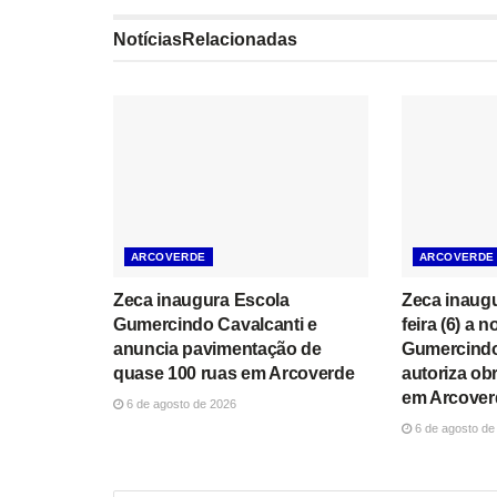
Notícias
Relacionadas
ARCOVERDE
ARCOVERDE
Zeca inaugura Escola
Zeca inaugu
Gumercindo Cavalcanti e
feira (6) a 
anuncia pavimentação de
Gumercindo
quase 100 ruas em Arcoverde
autoriza ob
em Arcover
6 de agosto de 2026
6 de agosto de