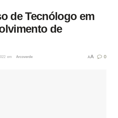
so de Tecnólogo em
olvimento de
A
0
2022
emﾠ
Arcoverde
A