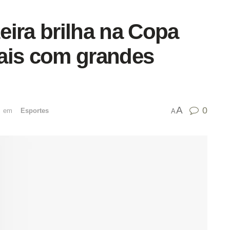
eira brilha na Copa
ais com grandes
A
0
emﾠ
Esportes
A