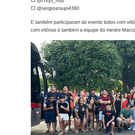
💥 @chrys_rodf
💥 @sergioaraujo4360
E também participaram do evento todos com vitó
com vitórias e também a equipe do mestre Marc