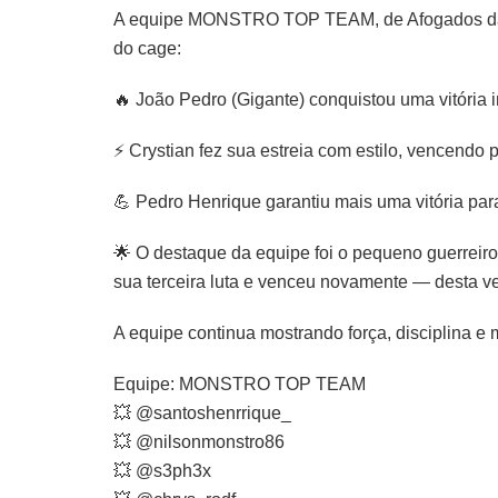
A equipe MONSTRO TOP TEAM, de Afogados da Ing
do cage:
🔥 João Pedro (Gigante) conquistou uma vitória i
⚡ Crystian fez sua estreia com estilo, vencendo 
💪 Pedro Henrique garantiu mais uma vitória para
🌟 O destaque da equipe foi o pequeno guerreiro
sua terceira luta e venceu novamente — desta v
A equipe continua mostrando força, disciplina e
Equipe: MONSTRO TOP TEAM
💥 @santoshenrrique_
💥 @nilsonmonstro86
💥 @s3ph3x