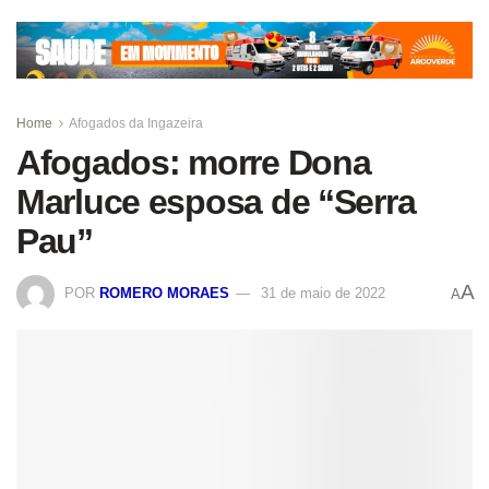
Home
Afogados da Ingazeira
Afogados: morre Dona
Marluce esposa de “Serra
Pau”
A
POR
ROMERO MORAES
31 de maio de 2022
A