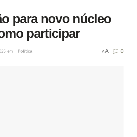
o para novo núcleo
como participar
A
0
025
emﾠ
Política
A