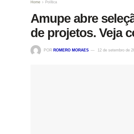
Home
Política
Amupe abre seleçã
de projetos. Veja 
POR
ROMERO MORAES
12 de setembro de 2