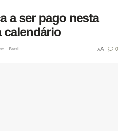
a a ser pago nesta
ra calendário
A
0
emﾠ
Brasil
A