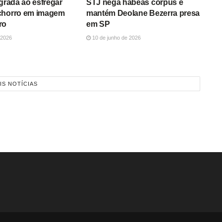
agrada ao esfregar
STJ nega habeas corpus e
chorro em imagem
mantém Deolane Bezerra presa
ro
em SP
 2026
10 de junho de 2026
IS NOTÍCIAS