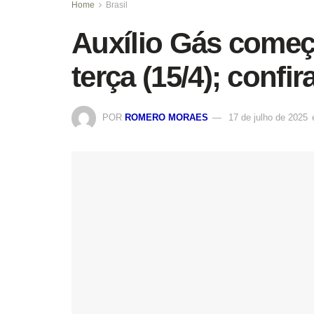
Home
Brasil
Auxílio Gás começ
terça (15/4); confi
POR
ROMERO MORAES
17 de julho de 2025