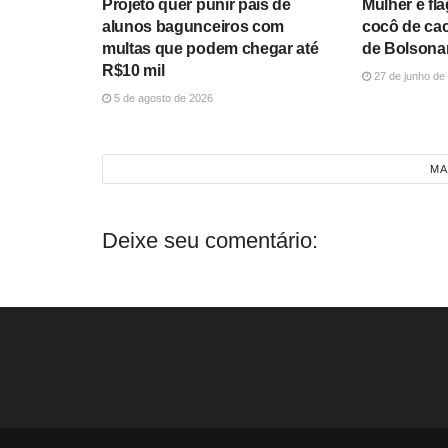
Projeto quer punir pais de
Mulher é fl
alunos bagunceiros com
cocô de ca
multas que podem chegar até
de Bolsona
R$10 mil
27 de junho de
5 de agosto de 2026
MA
Deixe seu comentário: