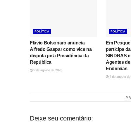
POLÍTICA
POLÍTICA
Flávio Bolsonaro anuncia
Em Pesqueir
Alfredo Gaspar como vice na
participa d
disputa pela Presidência da
SINDRAS e 
República
Agentes de
Endemias
5 de agosto de 2026
4 de agosto de
MA
Deixe seu comentário: