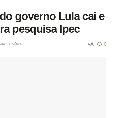
 do governo Lula cai e
ra pesquisa Ipec
A
0
emﾠ
Política
A