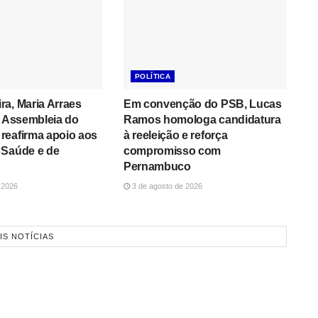
POLÍTICA
a, Maria Arraes
Em convenção do PSB, Lucas
a Assembleia do
Ramos homologa candidatura
reafirma apoio aos
à reeleição e reforça
 Saúde e de
compromisso com
Pernambuco
 2026
3 de agosto de 2026
IS NOTÍCIAS