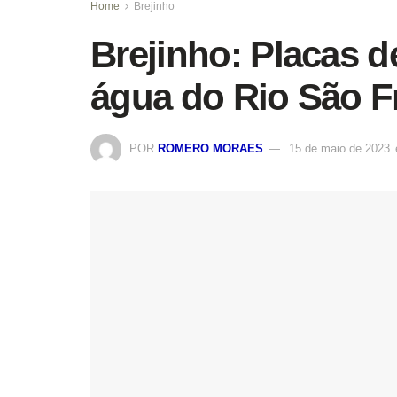
Home
Brejinho
Brejinho: Placas d
água do Rio São F
POR
ROMERO MORAES
15 de maio de 2023