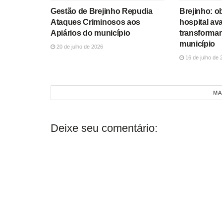
Gestão de Brejinho Repudia
Brejinho: o
Ataques Criminosos aos
hospital av
Apiários do município
transformar
município
20 de julho de 2026
16 de julho de 
MA
Deixe seu comentário: