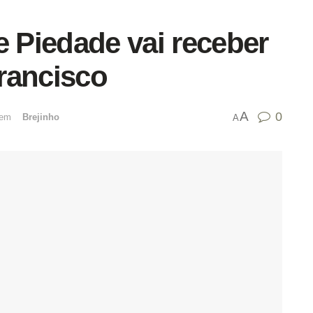
e Piedade vai receber
rancisco
A
0
emﾠ
Brejinho
A