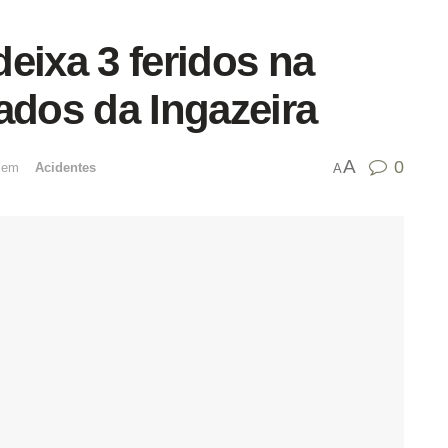
eixa 3 feridos na
ados da Ingazeira
A
0
emﾠ
Acidentes
A