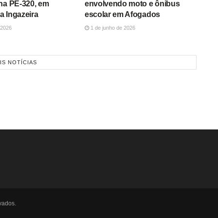
na PE-320, em
envolvendo moto e ônibus
a Ingazeira
escolar em Afogados
 2026
1 de junho de 2026
IS NOTÍCIAS
vados.