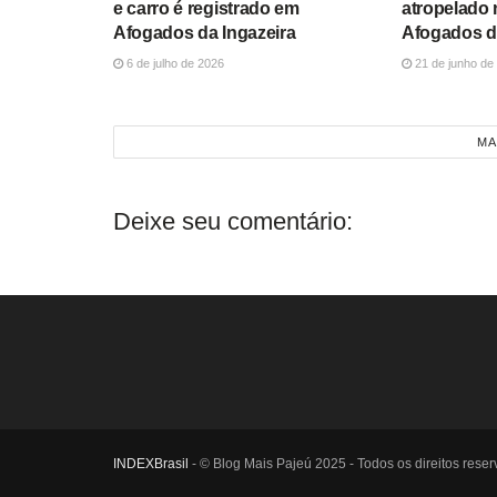
e carro é registrado em
atropelado 
Afogados da Ingazeira
Afogados d
6 de julho de 2026
21 de junho de
MA
Deixe seu comentário:
INDEXBrasil
- © Blog Mais Pajeú 2025 - Todos os direitos reser