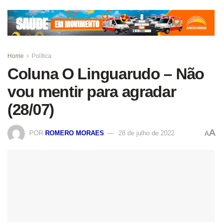
Home
Política
Coluna O Linguarudo – Não
vou mentir para agradar
(28/07)
A
POR
ROMERO MORAES
28 de julho de 2022
A