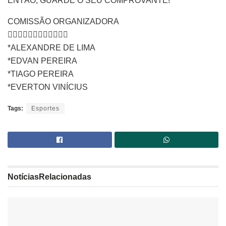
ENTÃO, GUARDE O SEU COMPROVANTE!
COMISSÃO ORGANIZADORA
👇🏾👇🏾👇🏾👇🏾👇🏾👇🏾
*ALEXANDRE DE LIMA
*EDVAN PEREIRA
*TIAGO PEREIRA
*EVERTON VINÍCIUS
Tags:
Esportes
Notícias
Relacionadas