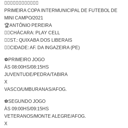
👇🏾👇🏾👇🏾👇🏾👇🏾👇🏾
PRIMEIRA COPA INTERMUNICIPAL DE FUTEBOL DE
MINI CAMPO/2021
🏆ANTÔNIO PEREIRA
👉🏿CHÁCARA: PLAY CELL
👉🏿ST.: QUIXABA DOS LIBERAIS
👉🏿CIDADE: AF. DA INGAZEIRA (PE)
⚽PRIMEIRO JOGO
ÀS 08:00HS/08:15HS
JUVENTUDE/PEDRA/TABIRA
X
VASCO/UMBURANAS/AFOG.
⚽SEGUNDO JOGO
ÀS 09:00HS/09:15HS
VETERANOS/MONTE ALEGRE/AFOG.
X