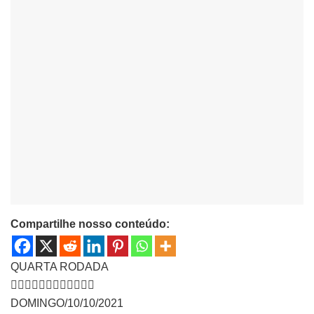
Compartilhe nosso conteúdo:
QUARTA RODADA
👇🏾👇🏾👇🏾👇🏾👇🏾👇🏾
DOMINGO/10/10/2021