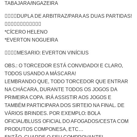
TABAJARA/INGAZEIRA
👉🏿👉🏿DUPLA DE ARBITRAZ/PARA AS DUAS PARTIDAS!
👇🏾👇🏾👇🏾👇🏾👇🏾👇🏾
*CÍCERO HELENO
*EVERTON NOGUEIRA
👉🏿👉🏿MESARIO: EVERTON VINÍCIUS
OBS.: O TORCEDOR ESTÁ CONVIDADO! E CLARO,
TODOS USANDO A MÁSCARA!
LEMBRANDO QUE, TODO TORCEDOR QUE ENTRAR
NA CHÁCARA, DURANTE TODOS OS JOGOS DA
PRIMEIRA COPA. IRÁ ASSISTIR AOS JOGOS E
TAMBÉM PARTICIPARA DOS SIRTEIO NA FINAL. DE
VÁRIOS BRINDES. POR EXEMPLO: BOLA
OFICIAL/BLUSS OFICIAL DO AFOGADOS/CESTA COM
PRODUTOS COMPONESA, ETC…