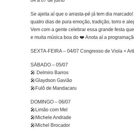
04 a 07 de julho
Se ajeita aí que o arrasta-pé já tem dia marcad
quatro dias de pura emoção, tradição, torro e 
Vem com a gente celebrar essa grande festa que 
e muita música boa do ❤️ Anota aí a programaçã
SEXTA-FEIRA – 04/07 Congresso de Viola + Arti
SÁBADO – 05/07
🎤 Delmiro Barros
🎤Glaydson Gavião
🎤Fulô de Mandacaru
DOMINGO – 06/07
🎤Limão com Mel
🎤Michele Andrade
🎤Michel Brocador