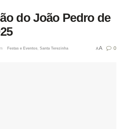
ão do João Pedro de
025
A
0
emﾠ
Festas e Eventos
,
Santa Terezinha
A