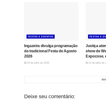
FESTAS E EVENTOS
FESTAS E E
Ingazeira divulga programação
Justiça at
da tradicional Festa de Agosto
show de We
2026
Expocose, 
29 de julho de 2026
23 de julho de 
MA
Deixe seu comentário: