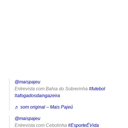
@maispajeu
Entrevista com Bahia do Sobrerinha
#futebol
#afogadosdaingazeira
♬ som original – Mais Pajeú
@maispajeu
Entrevista com Cebolinha
#EsporteÉVida