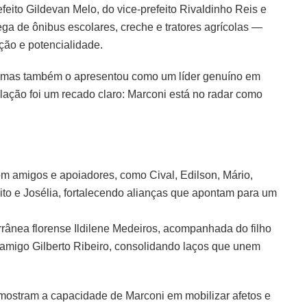
eito Gildevan Melo, do vice-prefeito Rivaldinho Reis e
ega de ônibus escolares, creche e tratores agrícolas —
ão e potencialidade.
co, mas também o apresentou como um líder genuíno em
lação foi um recado claro: Marconi está no radar como
om amigos e apoiadores, como Cival, Edilson, Mário,
dito e Josélia, fortalecendo alianças que apontam para um
rânea florense Ildilene Medeiros, acompanhada do filho
 amigo Gilberto Ribeiro, consolidando laços que unem
 mostram a capacidade de Marconi em mobilizar afetos e