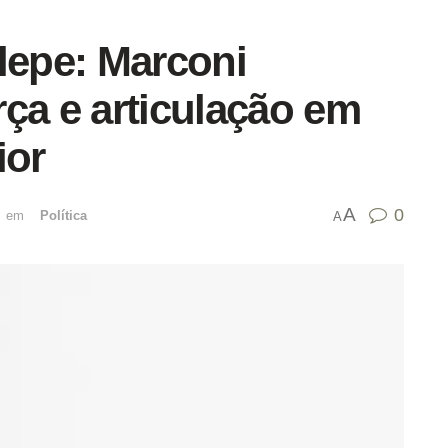
lepe: Marconi
ça e articulação em
ior
A
0
emﾠ
Política
A