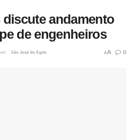
 discute andamento
pe de engenheiros
A
0
emﾠ
São José do Egito
A