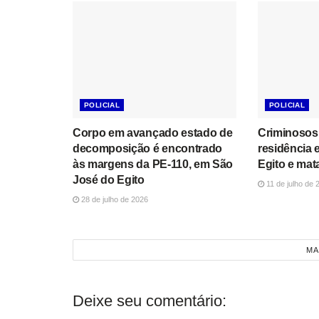
POLICIAL
POLICIAL
Corpo em avançado estado de
Criminosos
decomposição é encontrado
residência
às margens da PE-110, em São
Egito e ma
José do Egito
11 de julho de 
28 de julho de 2026
MA
Deixe seu comentário: