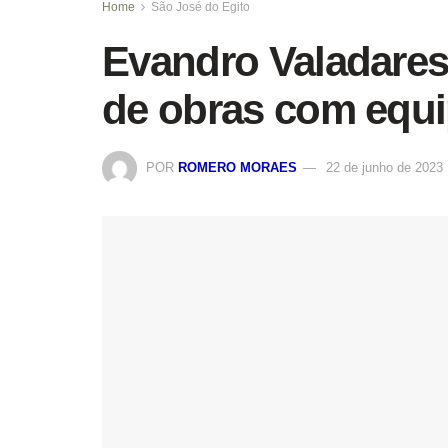
Home
São José do Egito
Evandro Valadares
de obras com equi
POR
ROMERO MORAES
22 de junho de 2023