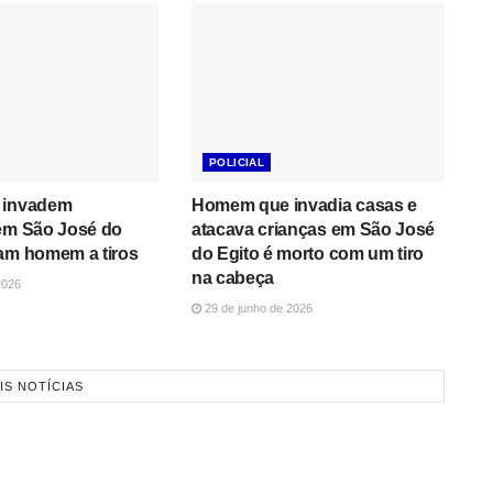
POLICIAL
 invadem
Homem que invadia casas e
 em São José do
atacava crianças em São José
tam homem a tiros
do Egito é morto com um tiro
na cabeça
2026
29 de junho de 2026
IS NOTÍCIAS