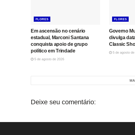
FLORES
FLORES
Em ascensão no cenário
Governo Mun
estadual, Marconi Santana
divulga dat
conquista apoio de grupo
Classic Sh
político em Trindade
5 de agosto de
5 de agosto de 2026
MA
Deixe seu comentário: