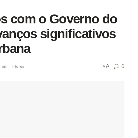
ços com o Governo do
vanços significativos
urbana
A
0
emﾠ
Flores
A