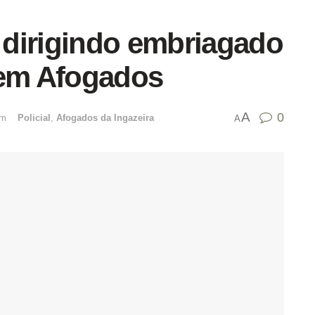
dirigindo embriagado
 em Afogados
A
0
emﾠ
Policial
,
Afogados da Ingazeira
A