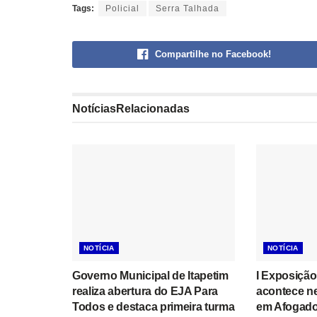
Tags:
Policial
Serra Talhada
Compartilhe no Facebook!
Notícias
Relacionadas
NOTÍCIA
NOTÍCIA
Governo Municipal de Itapetim
I Exposição
realiza abertura do EJA Para
acontece n
Todos e destaca primeira turma
em Afogado