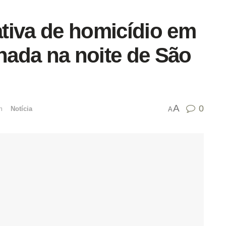
tiva de homicídio em
lhada na noite de São
A
0
mﾠ
Notícia
A