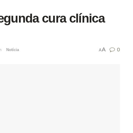
egunda cura clínica
A
0
mﾠ
Notícia
A