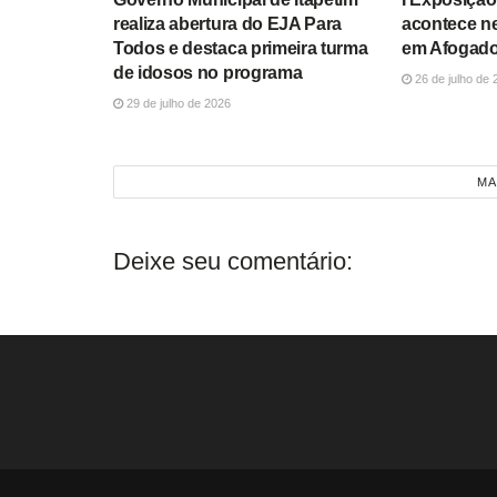
realiza abertura do EJA Para
acontece n
Todos e destaca primeira turma
em Afogado
de idosos no programa
26 de julho de 
29 de julho de 2026
MA
Deixe seu comentário: