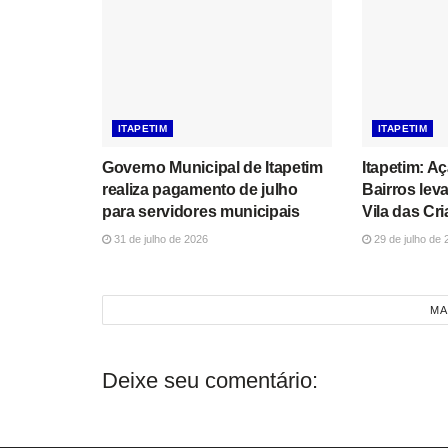
ITAPETIM
ITAPETIM
Governo Municipal de Itapetim
Itapetim: A
realiza pagamento de julho
Bairros lev
para servidores municipais
Vila das Cr
31 de julho de 2026
29 de julho de 
MA
Deixe seu comentário: