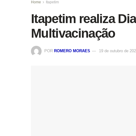
Home
Itapetim
Itapetim realiza D
Multivacinação
POR
ROMERO MORAES
19 de outubro de 20