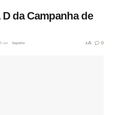
ia D da Campanha de
A
0
25
emﾠ
Itapetim
A