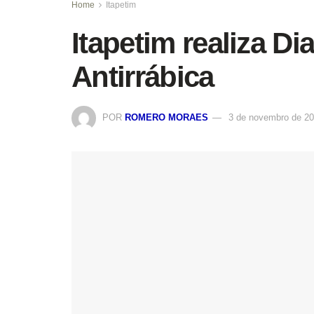
Home
Itapetim
Itapetim realiza D
Antirrábica
POR
ROMERO MORAES
3 de novembro de 2