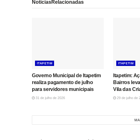
Notícias
Relacionadas
ITAPETIM
ITAPETIM
Governo Municipal de Itapetim
Itapetim: A
realiza pagamento de julho
Bairros lev
para servidores municipais
Vila das Cr
31 de julho de 2026
29 de julho de 
MA