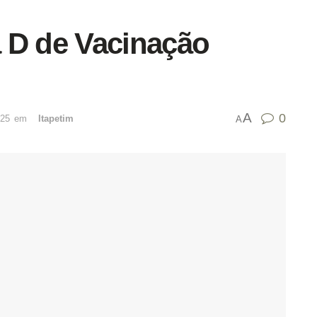
ia D de Vacinação
A
0
025
emﾠ
Itapetim
A