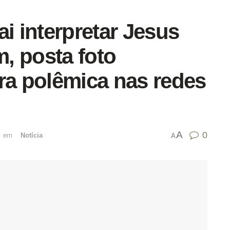
ai interpretar Jesus
, posta foto
ra polêmica nas redes
A
0
emﾠ
Notícia
A