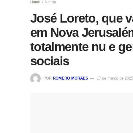
Home
Notícia
José Loreto, que v
em Nova Jerusalém
totalmente nu e ge
sociais
POR
ROMERO MORAES
17 de março de 2025