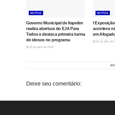
NOTÍCIA
NOTÍCIA
Governo Municipal de Itapetim
I Exposição
realiza abertura do EJA Para
acontece n
Todos e destaca primeira turma
em Afogado
de idosos no programa
26 de julho de 
29 de julho de 2026
MA
Deixe seu comentário: