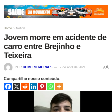
Home
Notícia
Jovem morre em acidente de
carro entre Brejinho e
Teixeira
A
POR
ROMERO MORAES
7 de abril de 2021
A
Compartilhe nosso conteúdo: