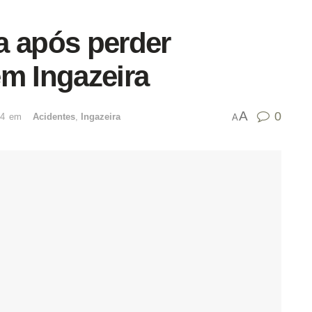
a após perder
em Ingazeira
A
0
24
emﾠ
Acidentes
,
Ingazeira
A