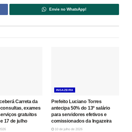
Envie no WhatsApp!
INGAZEIRA
eceberá Carreta da
Prefeito Luciano Torres
consultas, exames
antecipa 50% do 13º salário
serviços gratuitos
para servidores efetivos e
e 17 de julho
comissionados da Ingazeira
2026
10 de julho de 2026