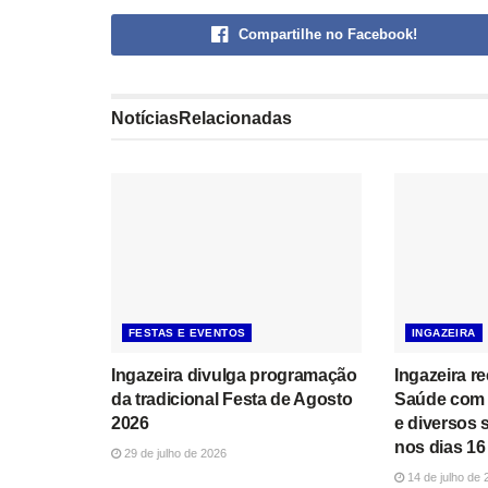
Compartilhe no Facebook!
Notícias
Relacionadas
FESTAS E EVENTOS
INGAZEIRA
Ingazeira divulga programação
Ingazeira r
da tradicional Festa de Agosto
Saúde com 
2026
e diversos 
nos dias 16 
29 de julho de 2026
14 de julho de 