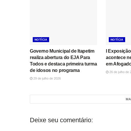
NOTÍCIA
NOTÍCIA
Governo Municipal de Itapetim
I Exposição
realiza abertura do EJA Para
acontece n
Todos e destaca primeira turma
em Afogado
de idosos no programa
26 de julho de 
29 de julho de 2026
MA
Deixe seu comentário: