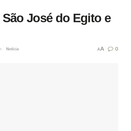
 São José do Egito e
A
0
mﾠ
Notícia
A