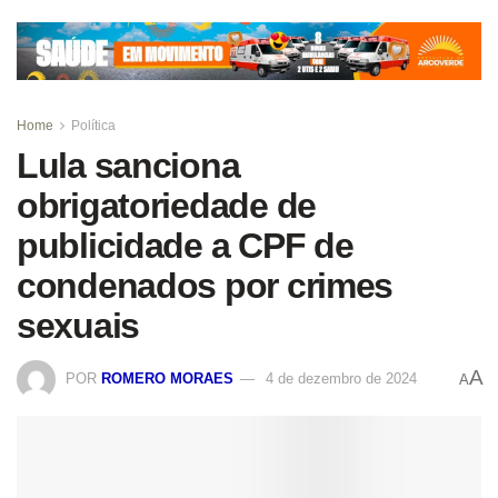
Home
Política
Lula sanciona
obrigatoriedade de
publicidade a CPF de
condenados por crimes
sexuais
A
POR
ROMERO MORAES
4 de dezembro de 2024
A