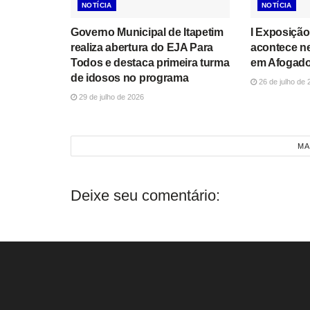
NOTÍCIA
NOTÍCIA
Governo Municipal de Itapetim
I Exposição
realiza abertura do EJA Para
acontece n
Todos e destaca primeira turma
em Afogado
de idosos no programa
26 de julho de 
29 de julho de 2026
MA
Deixe seu comentário: