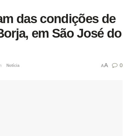
am das condições de
Borja, em São José do
A
0
mﾠ
Notícia
A