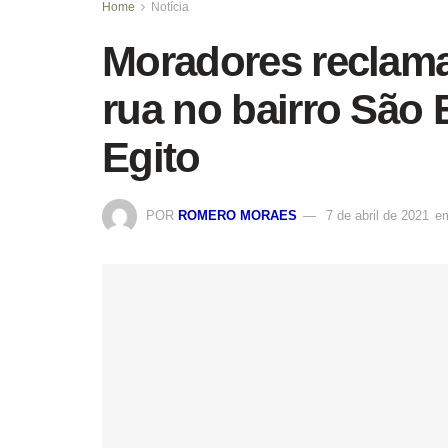
Home
Notícia
Moradores reclam
rua no bairro São 
Egito
POR
ROMERO MORAES
7 de abril de 2021
e