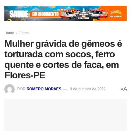
Home
Flores
Mulher grávida de gêmeos é
torturada com socos, ferro
quente e cortes de faca, em
Flores-PE
A
POR
ROMERO MORAES
9 de outubro de 2022
A