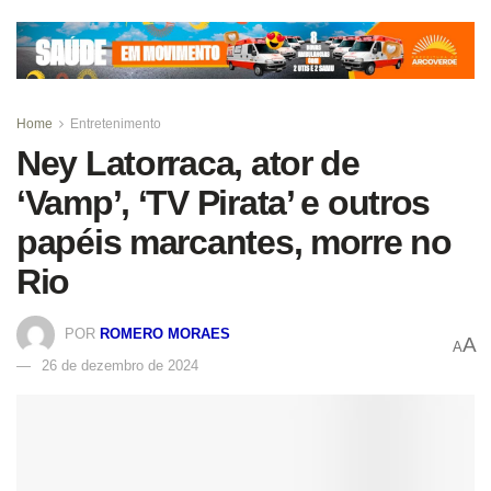
Home
Entretenimento
Ney Latorraca, ator de
‘Vamp’, ‘TV Pirata’ e outros
papéis marcantes, morre no
Rio
POR
ROMERO MORAES
A
A
26 de dezembro de 2024