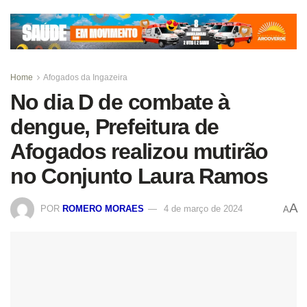
Home
Afogados da Ingazeira
No dia D de combate à
dengue, Prefeitura de
Afogados realizou mutirão
no Conjunto Laura Ramos
A
POR
ROMERO MORAES
4 de março de 2024
A