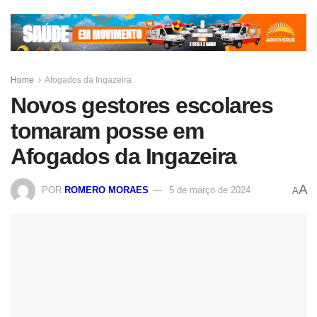
Home
Afogados da Ingazeira
Novos gestores escolares
tomaram posse em
Afogados da Ingazeira
A
POR
ROMERO MORAES
5 de março de 2024
A