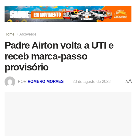
Home
Arcoverde
Padre Airton volta a UTI e
receb marca-passo
provisório
A
POR
ROMERO MORAES
23 de agosto de 2023
A