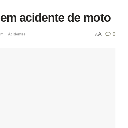
m em acidente de moto
A
0
emﾠ
Acidentes
A