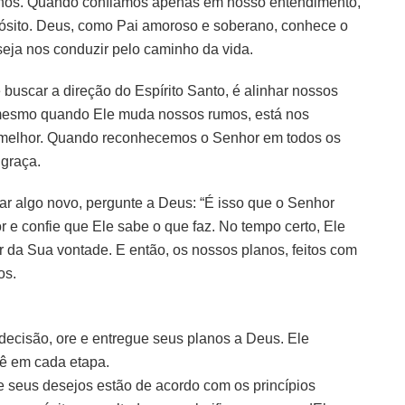
nhos. Quando confiamos apenas em nosso entendimento,
opósito. Deus, como Pai amoroso e soberano, conhece o
seja nos conduzir pelo caminho da vida.
 buscar a direção do Espírito Santo, é alinhar nossos
 mesmo quando Ele muda nossos rumos, está nos
e melhor. Quando reconhecemos o Senhor em todos os
graça.
ar algo novo, pergunte a Deus: “É isso que o Senhor
e confie que Ele sabe o que faz. No tempo certo, Ele
 da Sua vontade. E então, os nossos planos, feitos com
os.
decisão, ore e entregue seus planos a Deus. Ele
cê em cada etapa.
e seus desejos estão de acordo com os princípios