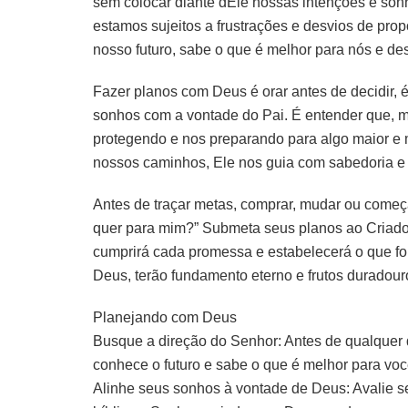
sem colocar diante dEle nossas intenções e so
estamos sujeitos a frustrações e desvios de pr
nosso futuro, sabe o que é melhor para nós e de
Fazer planos com Deus é orar antes de decidir, é
sonhos com a vontade do Pai. É entender que,
protegendo e nos preparando para algo maior 
nossos caminhos, Ele nos guia com sabedoria e 
Antes de traçar metas, comprar, mudar ou começ
quer para mim?” Submeta seus planos ao Criador 
cumprirá cada promessa e estabelecerá o que for
Deus, terão fundamento eterno e frutos duradour
Planejando com Deus
Busque a direção do Senhor: Antes de qualquer 
conhece o futuro e sabe o que é melhor para vo
Alinhe seus sonhos à vontade de Deus: Avalie s