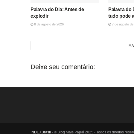
Palavra do Dia: Antes de
Palavra do 
explodir
tudo pode 
8 de agosto de 2026
7 de agosto de
MA
Deixe seu comentário:
INDEXBrasil
- © Blog Mais Pajeú 2025 - Todos os direitos reser