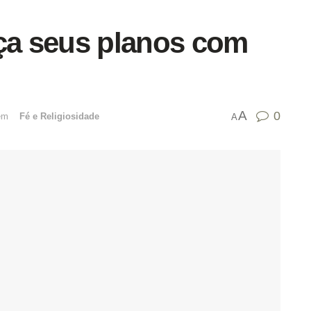
aça seus planos com
A
0
emﾠ
Fé e Religiosidade
A