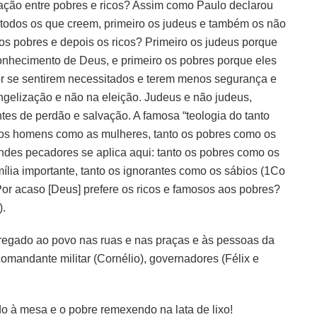
ação entre pobres e ricos? Assim como Paulo declarou
 todos os que creem, primeiro os judeus e também os não
 os pobres e depois os ricos? Primeiro os judeus porque
conhecimento de Deus, e primeiro os pobres porque eles
por se sentirem necessitados e terem menos segurança e
gelização e não na eleição. Judeus e não judeus,
tes de perdão e salvação. A famosa “teologia do tanto
o os homens como as mulheres, tanto os pobres como os
ndes pecadores se aplica aqui: tanto os pobres como os
mília importante, tanto os ignorantes como os sábios (1Co
Por acaso [Deus] prefere os ricos e famosos aos pobres?
).
 pregado ao povo nas ruas e nas praças e às pessoas da
omandante militar (Cornélio), governadores (Félix e
o à mesa e o pobre remexendo na lata de lixo!