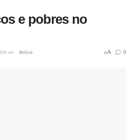
cos e pobres no
A
0
2024
emﾠ
Notícia
A