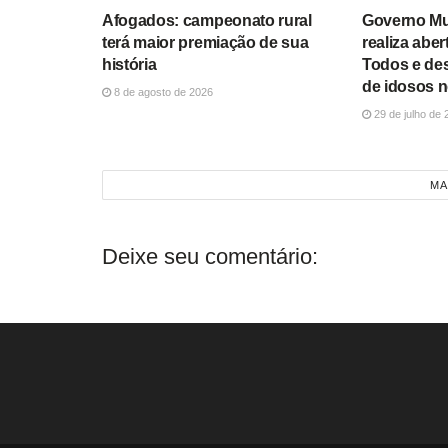
Afogados: campeonato rural
Governo Mun
terá maior premiação de sua
realiza abe
história
Todos e des
de idosos 
8 de agosto de 2026
29 de julho de 
MA
Deixe seu comentário: