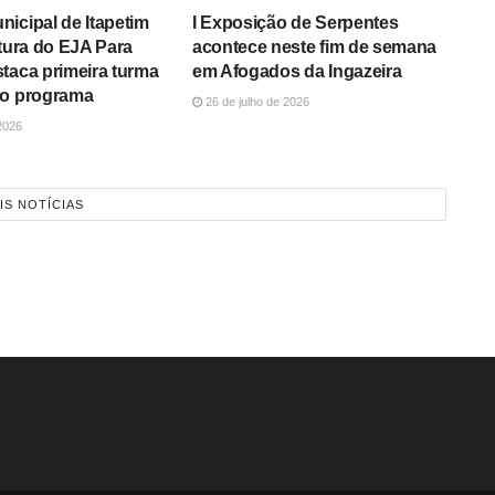
icipal de Itapetim
I Exposição de Serpentes
rtura do EJA Para
acontece neste fim de semana
taca primeira turma
em Afogados da Ingazeira
no programa
26 de julho de 2026
2026
IS NOTÍCIAS