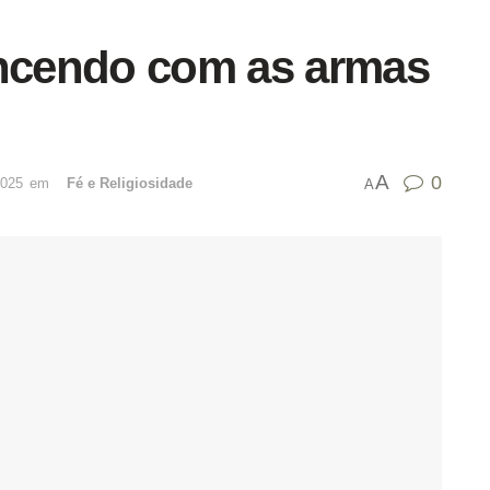
encendo com as armas
A
0
2025
emﾠ
Fé e Religiosidade
A