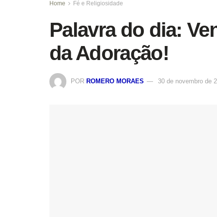
Home
Fé e Religiosidade
Palavra do dia: V
da Adoração!
POR
ROMERO MORAES
30 de novembro de 