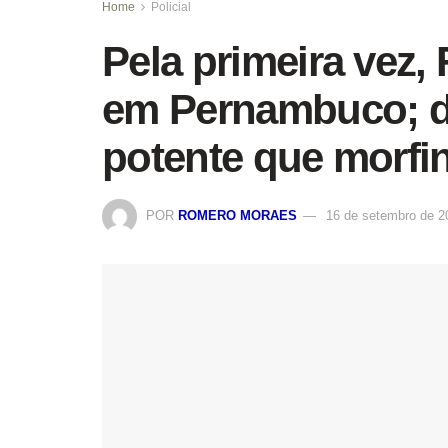
Home
Policial
Pela primeira vez,
em Pernambuco; d
potente que morfin
POR
ROMERO MORAES
16 de setembro de 2