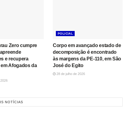
POLICIAL
rau Zero cumpre
Corpo em avançado estado de
 apreende
decomposição é encontrado
s e recupera
às margens da PE-110, em São
a em Afogados da
José do Egito
28 de julho de 2026
 2026
IS NOTÍCIAS