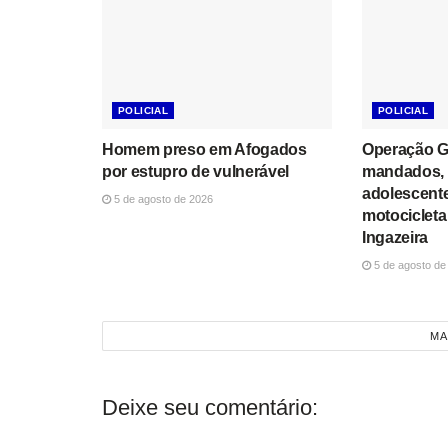
POLICIAL
POLICIAL
Homem preso em Afogados
Operação G
por estupro de vulnerável
mandados,
adolescente
5 de agosto de 2026
motociclet
Ingazeira
5 de agosto de
MA
Deixe seu comentário: