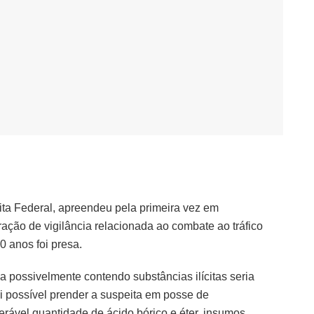
ita Federal, apreendeu pela primeira vez em
ação de vigilância relacionada ao combate ao tráfico
0 anos foi presa.
possivelmente contendo substâncias ilícitas seria
oi possível prender a suspeita em posse de
rável quantidade de ácido bórico e éter, insumos