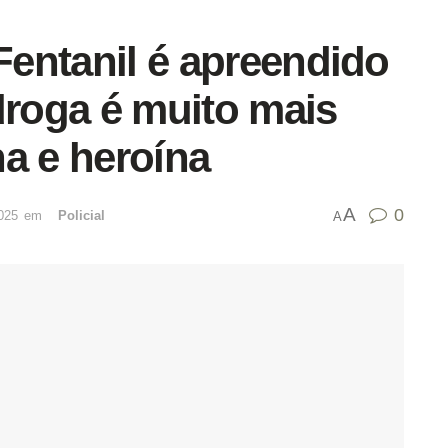
 Fentanil é apreendido
roga é muito mais
a e heroína
A
0
025
emﾠ
Policial
A