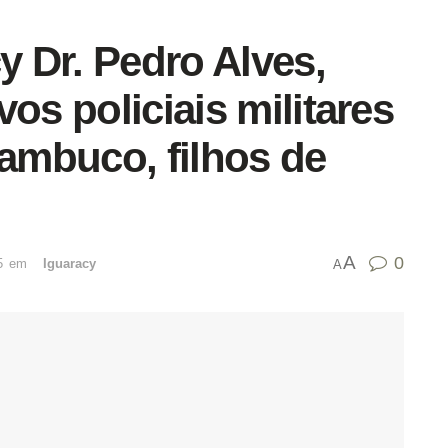
y Dr. Pedro Alves,
os policiais militares
mbuco, filhos de
A
0
5
emﾠ
Iguaracy
A