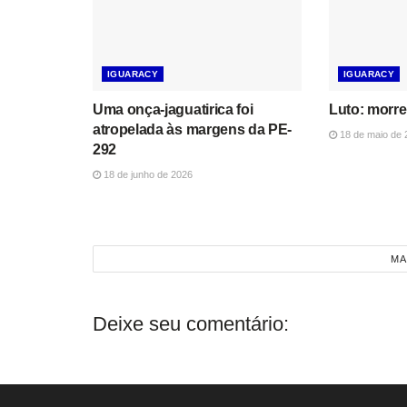
IGUARACY
IGUARACY
Uma onça-jaguatirica foi
Luto: morre
atropelada às margens da PE-
18 de maio de 
292
18 de junho de 2026
MA
Deixe seu comentário: