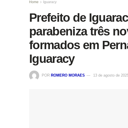
Home
Iguaracy
Prefeito de Iguarac
parabeniza três nov
formados em Perna
Iguaracy
POR
ROMERO MORAES
13 de agosto de 202