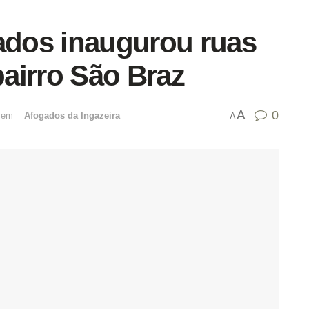
gados inaugurou ruas
airro São Braz
A
0
emﾠ
Afogados da Ingazeira
A