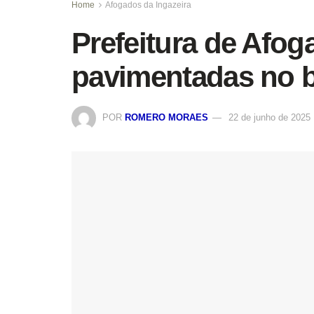
Home
Afogados da Ingazeira
Prefeitura de Afo
pavimentadas no b
POR
ROMERO MORAES
22 de junho de 2025