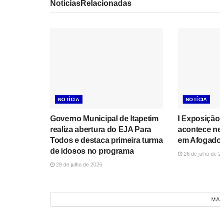
Notícias
Relacionadas
NOTÍCIA
NOTÍCIA
Governo Municipal de Itapetim
I Exposição
realiza abertura do EJA Para
acontece n
Todos e destaca primeira turma
em Afogado
de idosos no programa
26 de julho de 
29 de julho de 2026
MA