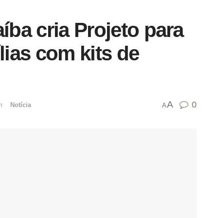
íba cria Projeto para
lias com kits de
A
0
mﾠ
Notícia
A