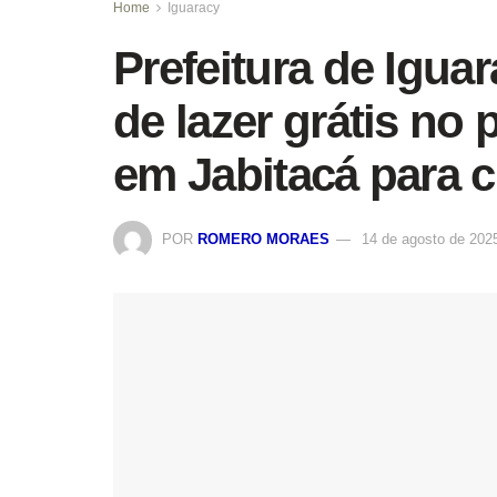
Home
Iguaracy
Prefeitura de Igua
de lazer grátis no
em Jabitacá para c
POR
ROMERO MORAES
14 de agosto de 202