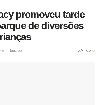
racy promoveu tarde
 parque de diversões
rianças
A
0
5
emﾠ
Iguaracy
A