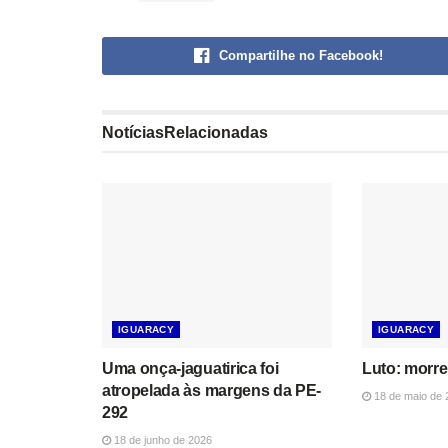
Compartilhe no Facebook!
Notícias
Relacionadas
IGUARACY
IGUARACY
Uma onça-jaguatirica foi
Luto: morre
atropelada às margens da PE-
18 de maio de 
292
18 de junho de 2026