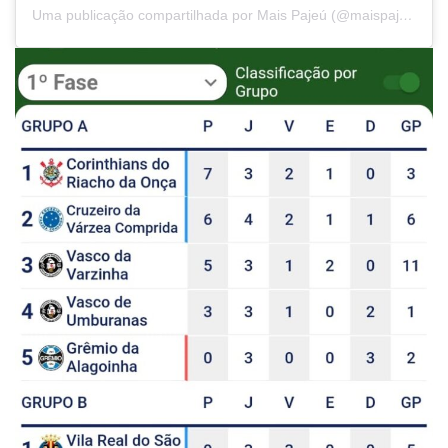
Uma publicação compartilhada por Mais Pajeú (@maispajeu)