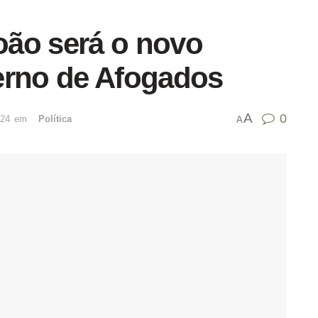
ão será o novo
erno de Afogados
A
0
024
emﾠ
Política
A