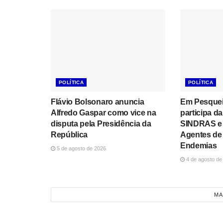
POLÍTICA
POLÍTICA
Flávio Bolsonaro anuncia
Em Pesqueir
Alfredo Gaspar como vice na
participa d
disputa pela Presidência da
SINDRAS e 
República
Agentes de
Endemias
5 de agosto de 2026
4 de agosto de
MA