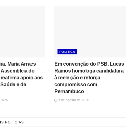
POLÍTICA
a, Maria Arraes
Em convenção do PSB, Lucas
a Assembleia do
Ramos homologa candidatura
reafirma apoio aos
à reeleição e reforça
 Saúde e de
compromisso com
Pernambuco
 2026
3 de agosto de 2026
IS NOTÍCIAS