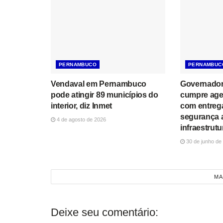
PERNAMBUCO
PERNAMBUC
Vendaval em Pernambuco
Governador
pode atingir 89 municípios do
cumpre age
interior, diz Inmet
com entreg
segurança a
4 de agosto de 2026
infraestrut
30 de junho de
MA
Deixe seu comentário: