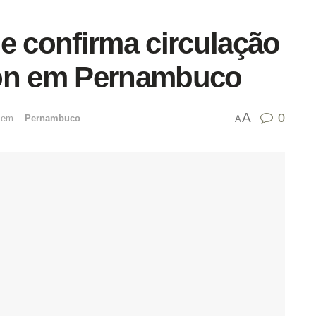
e confirma circulação
ron em Pernambuco
A
0
emﾠ
Pernambuco
A