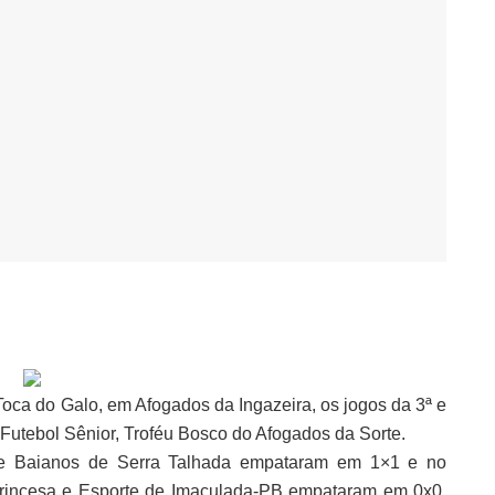
oca do Galo, em Afogados da Ingazeira, os jogos da 3ª e
Futebol Sênior, Troféu Bosco do Afogados da Sorte.
s e Baianos de Serra Talhada empataram em 1×1 e no
Princesa e Esporte de Imaculada-PB empataram em 0x0.