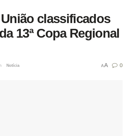
 União classificados
 da 13ª Copa Regional
A
0
mﾠ
Notícia
A