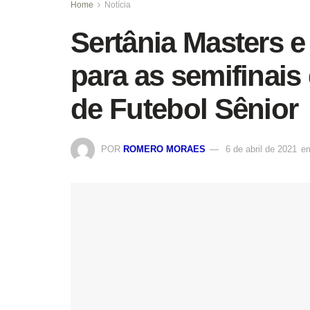
Home
Notícia
Sertânia Masters e
para as semifinais
de Futebol Sênior
POR
ROMERO MORAES
6 de abril de 2021
e