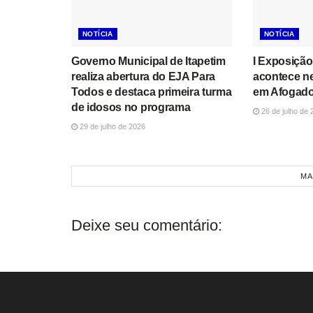
NOTÍCIA
NOTÍCIA
Governo Municipal de Itapetim
I Exposição
realiza abertura do EJA Para
acontece n
Todos e destaca primeira turma
em Afogado
de idosos no programa
26 de julho de 
29 de julho de 2026
MA
Deixe seu comentário: