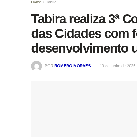
Home
Tabira
Tabira realiza 3ª 
das Cidades com 
desenvolvimento u
POR
ROMERO MORAES
19 de junho de 2025