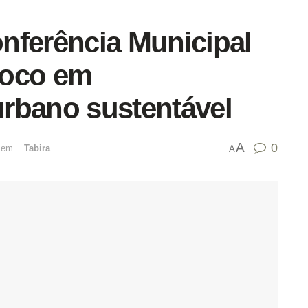
Conferência Municipal
foco em
rbano sustentável
A
0
emﾠ
Tabira
A