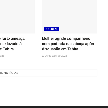
POLICIAL
 furto ameaça
Mulher agride companheiro
 ser levado à
com pedrada na cabeça após
e Tabira
discussão em Tabira
2026
26 de abril de 2026
IS NOTÍCIAS