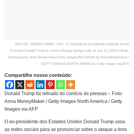
BUTLER, PENNSYLVANIA - JULY 13: Republican presidential candidate former
President Donald Trump is rushed offstage during a rally on July 13, 2024 in Butler,
Pennsylvania. Anna Moneymaker/Getty Images/AFP (Photo by Anna Moneymaker /
GETTY IMAGES NORTH AMERICA / Getty Images via AFP)
Compartilhe nosso conteúdo:
Donald Trump foi retirado do comício às pressas – Foto:
Anna MoneyMaker / Getty Images North America / Getty
Images via AFP
O ex-presidente dos Estados Unidos Donald Trump usou
as redes sociais para se pronunciar sobre o ataque a tiros