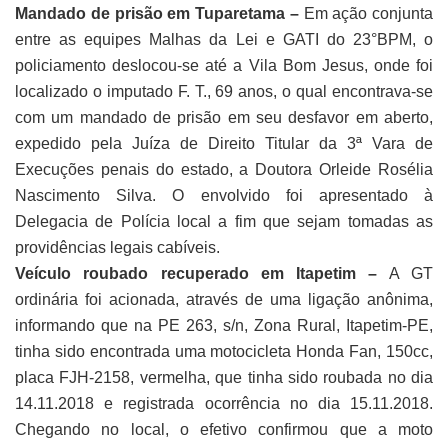
Mandado de prisão em Tuparetama –
Em ação conjunta
entre as equipes Malhas da Lei e GATI do 23°BPM, o
policiamento deslocou-se até a Vila Bom Jesus, onde foi
localizado o imputado F. T., 69 anos, o qual encontrava-se
com um mandado de prisão em seu desfavor em aberto,
expedido pela Juíza de Direito Titular da 3ª Vara de
Execuções penais do estado, a Doutora Orleide Rosélia
Nascimento Silva. O envolvido foi apresentado à
Delegacia de Polícia local a fim que sejam tomadas as
providências legais cabíveis.
Veículo roubado recuperado em Itapetim –
A GT
ordinária foi acionada, através de uma ligação anônima,
informando que na PE 263, s/n, Zona Rural, Itapetim-PE,
tinha sido encontrada uma motocicleta Honda Fan, 150cc,
placa FJH-2158, vermelha, que tinha sido roubada no dia
14.11.2018 e registrada ocorrência no dia 15.11.2018.
Chegando no local, o efetivo confirmou que a moto