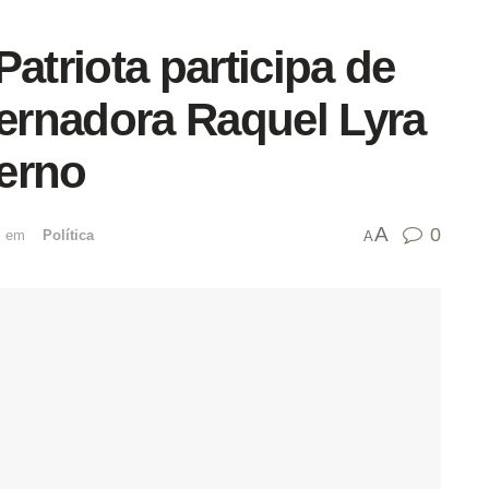
atriota participa de
ernadora Raquel Lyra
erno
A
0
emﾠ
Política
A