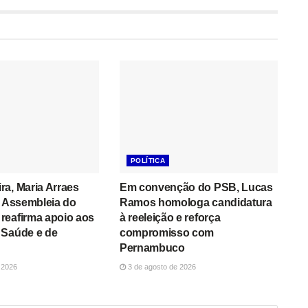
POLÍTICA
a, Maria Arraes
Em convenção do PSB, Lucas
a Assembleia do
Ramos homologa candidatura
reafirma apoio aos
à reeleição e reforça
 Saúde e de
compromisso com
Pernambuco
 2026
3 de agosto de 2026