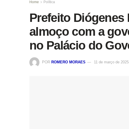
Home
Política
Prefeito Diógenes P
almoço com a gov
no Palácio do Gov
POR
ROMERO MORAES
11 de março de 2025