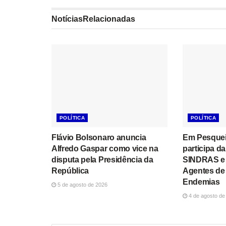
Notícias
Relacionadas
POLÍTICA
POLÍTICA
Flávio Bolsonaro anuncia
Em Pesqueir
Alfredo Gaspar como vice na
participa d
disputa pela Presidência da
SINDRAS e 
República
Agentes de
Endemias
5 de agosto de 2026
4 de agosto de